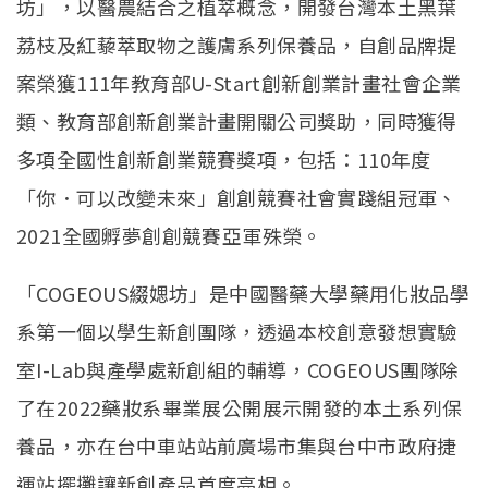
坊」，以醫農結合之植萃概念，開發台灣本土黑葉
荔枝及紅藜萃取物之護膚系列保養品，自創品牌提
案榮獲111年教育部U-Start創新創業計畫社會企業
類、教育部創新創業計畫開關公司獎助，同時獲得
多項全國性創新創業競賽獎項，包括：110年度
「你．可以改變未來」創創競賽社會實踐組冠軍、
2021全國孵夢創創競賽亞軍殊榮。
「COGEOUS綴媤坊」是中國醫藥大學藥用化妝品學
系第一個以學生新創團隊，透過本校創意發想實驗
室I-Lab與產學處新創組的輔導，COGEOUS團隊除
了在2022藥妝系畢業展公開展示開發的本土系列保
養品，亦在台中車站站前廣場市集與台中市政府捷
運站擺攤讓新創產品首度亮相。