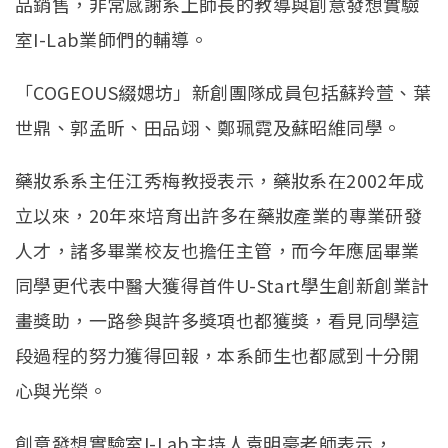
品銷售，非常感謝系上師長的教導與創意發想實驗
室I-Lab業師們的輔導。
「COGEOUS綴媤坊」新創團隊成員包括蘇羚萱、葉
世鼎、郭孟昕、田品翊、鄭珮霓及蘇昭維同學。
藥妝系系主任江秀梅教授表示，藥妝系在2002年成
立以來，20年來培育出許多在藥妝產業的專業研發
人才，諸多畢業校友也擔任主管，而今年應屆畢業
同學更代表中醫大獲得首件U-Start學生創新創業計
畫獎助，一路參與許多獎項也都獲獎，看見同學這
段過程的努力獲得回報，本系師生也都感到十分開
心與光榮。
創意發想實驗室I-Lab主持人袁明豪老師表示，