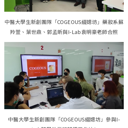
中醫大學生新創團隊「COGEOUS綴媤坊」藥妝系蘇
羚萱、葉世鼎、郭孟昕與I-Lab袁明豪老師合照
中醫大學生新創團隊「COGEOUS綴媤坊」參與I-