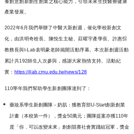
養創意創新創生創業之核心能力，引領未來生技醫療健康
產業發展。
2022
年6月我們舉辦了中醫大新創週，催化學校新創文
化，由洪明奇校長、陳悅生主秘、莊曜宇產學長、許惠悰
教務長與I-Lab袁明豪老師揭開活動序幕。本次新創週活動
累計共192師生人次參與，感謝大家熱情支持。活動紀
實：
https://ilab.cmu.edu.tw/news/128
110
學年我們幫助學生新創團隊達到了：
藥妝系學生新創團隊－奶肌：獲教育部U-Start創新創業
計畫（本校第一件），獎金50萬元；團隊提案亦獲110年
度「你．可以改變未來」創創競賽社會實踐組冠軍，獎金