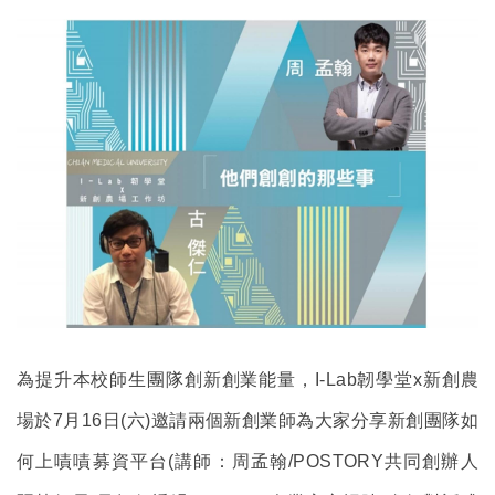
為提升本校師生團隊創新創業能量，I-Lab韌學堂x新創農
場於7月16日(六)邀請兩個新創業師為大家分享新創團隊如
何上嘖嘖募資平台(講師：周孟翰/POSTORY共同創辦人