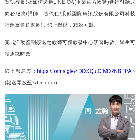
暨執行長)及如何透過LINE OA(企業官方帳號)進行對話式
商務服務(講師：古傑仁/采威國際資訊股份有限公司科技
行銷事業群處長)，線上舉辦，精彩可期。
完成活動簽到簽退之教師可獲教發中心研習時數、學生可
獲通識時數。
(li
線上報名表：
https://forms.gle/4DDXQutCfMD2NBTPA
ext
(報名開放至7/15 noon)