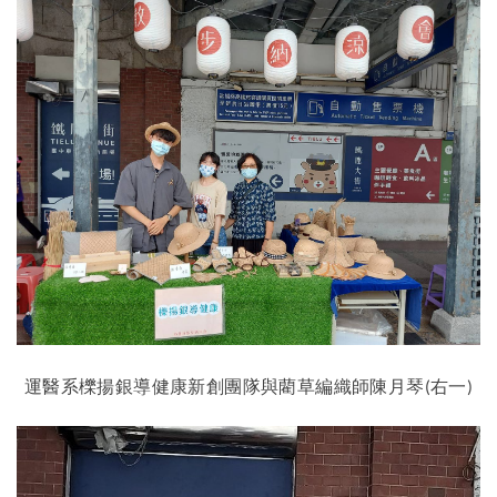
運醫系櫟揚銀導健康新創團隊與藺草編織師陳月琴
右一
(
)