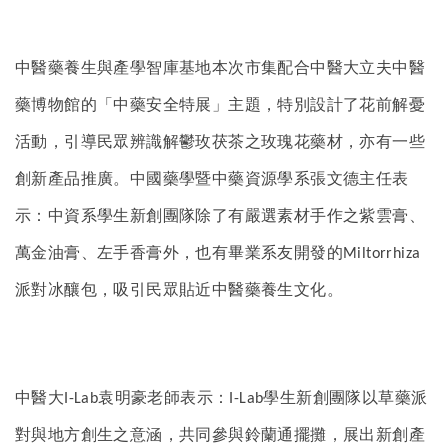
中醫藥養生與產學智庫基地本次市集配合中醫大立夫中醫
藥博物館的「中藥安全特展」主題，特別設計了花前解憂
活動，引導民眾辨識解鬱玫茯茶之玫瑰花藥材，亦有一些
創新產品推廣。中國藥學暨中藥資源學系張文德主任表
示：中資系學生新創團隊除了有嚴選素材手作之紫雲膏、
萬金油膏、左手香膏外，也有畢業系友開發的
Miltorrhiza
派對冰釀包，吸引民眾貼近中醫藥養生文化。
中醫大
袁明豪老師表示：
學生新創團隊以草藥派
I-Lab
I-Lab
對與地方創生之意涵，共同參與鈴蘭通擺攤，展出新創產