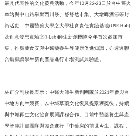
最具代表性的文化慶典活動，今年
月
日於台中舊火
10
22-23
車站與中山路舉辦西川祭、舒舒然市集、大墩啤酒節等封
街活動。中國醫藥大學之大學社會責任實踐基地
(USR Hub)
及創意發想實驗室
師生新創團隊今年首次參加市
(I-Lab)
集，推廣藥食安與中醫藥養生等健康促進知識，亦透過聯
合擺攤讓學生新創產品進行市場測試與驗證。
林正介副校長表示：中醫大師生新創團隊於
年參與台
2021
中地方創生競賽，以中城草藥文化復興提案獲獎後，持續
與中城再生文化協會展開課程合作。目前中醫藥養生與產
學智庫計畫團隊與協會進行「中藥房的前世今生」課程，