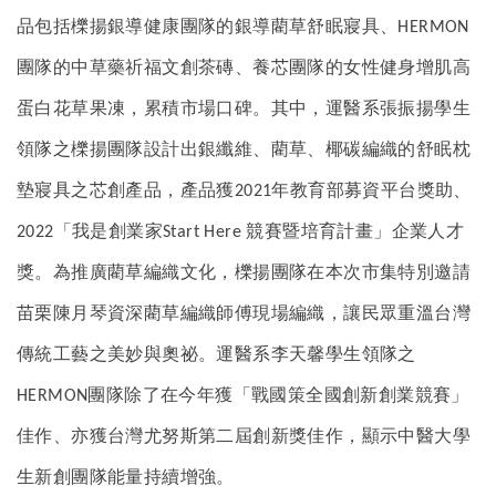
品包括櫟揚銀導健康團隊的銀導藺草舒眠寢具、
HERMON
團隊的中草藥祈福文創茶磚、養芯團隊的女性健身增肌高
蛋白花草果凍，累積市場口碑。其中，運醫系張振揚學生
領隊之櫟揚團隊設計出銀纖維、藺草、椰碳編織的舒眠枕
墊寢具之芯創產品，產品獲
年教育部募資平台獎助、
2021
「我是創業家
競賽暨培育計畫」企業人才
2022
Start Here
獎。為推廣藺草編織文化，櫟揚團隊在本次市集特別邀請
苗栗陳月琴資深藺草編織師傅現場編織，讓民眾重溫台灣
傳統工藝之美妙與奧祕。運醫系李天馨學生領隊之
團隊除了在今年獲「戰國策全國創新創業競賽」
HERMON
佳作、亦獲台灣尤努斯第二屆創新獎佳作，顯示中醫大學
生新創團隊能量持續增強。