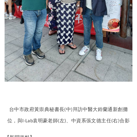
台中市政府黃崇典秘書長
中
拜訪中醫大鈴蘭通新創攤
(
)
位，與
袁明豪老師
左
、中資系張文德主任
右
合影
I-Lab
(
)
(
)