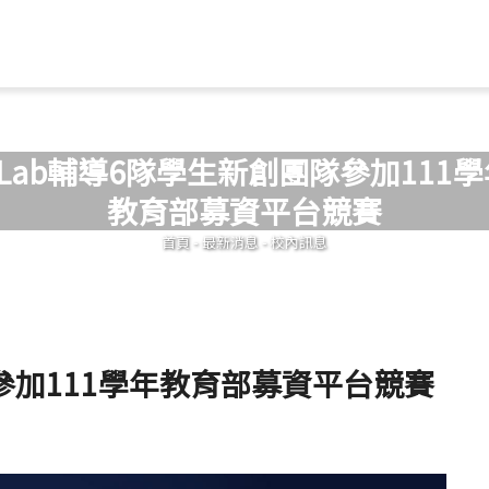
Jump to Main content
Jump to Navigation
-Lab輔導6隊學生新創團隊參加111
教育部募資平台競賽
您在這裡
首頁
-
最新消息
-
校內訊息
隊參加111學年教育部募資平台競賽