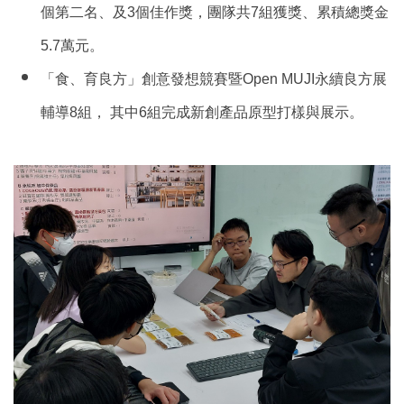
個第二名、及3個佳作獎，團隊共7組獲獎、累積總獎金
5.7萬元。
「食、育良方」創意發想競賽暨Open MUJI永續良方展
輔導8組， 其中6組完成新創產品原型打樣與展示。