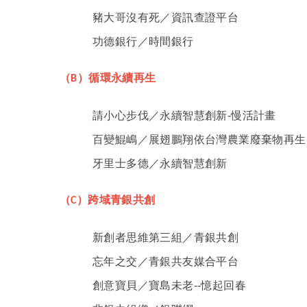
豬大哥沒有死／資訊查證平台
功德銀⾏／時間銀⾏
（
）循環永續再生
B
請小心步伐／永續智慧創新-慢活計畫
百變鯤嶋／展翅鵬翔依台灣農業廢棄物再生
牙里士多德／永續智慧創新
（
）跨域青銀共創
C
新創者思維第三組／青銀共創
忘年之交／青銀共友媒合平台
創意寶貝／寶島未老--憶起回春