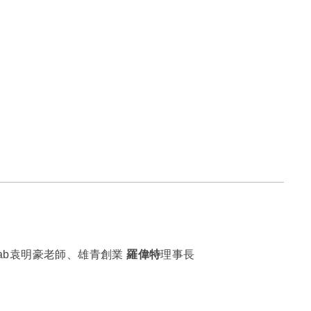
Lab袁明豪老師、雄青創業
羅偉特
理事長