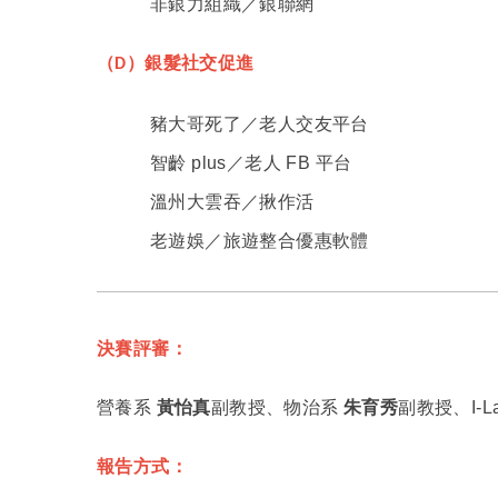
非銀力組織／銀聯網
（
）銀髮社交促進
D
豬大哥死了／老人交友平台
智齡 plus／老人 FB 平台
溫州大雲吞／揪作活
老遊娛／旅遊整合優惠軟體
決賽評審：
營養系
黃怡真
副教授、物治系
朱育秀
副教授、I-
報告方式：