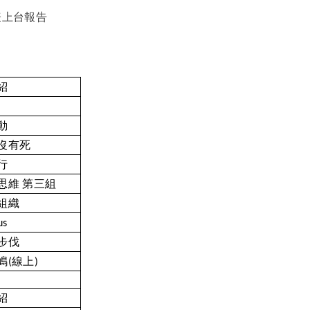
表上台報告
紹
動
沒有死
⾏
思維
第三組
組織
us
步伐
嶋
線上
(
)
紹