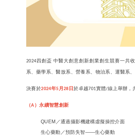
四創盃
中醫大創意創新創業創生競賽一共
2024
系、藥學系、醫放系、營養系、物治系、運醫系、
決賽於
年
月
日
於卓越
實體
線上舉辦，
2024
5
28
701
/
（
）永續智慧創新
A
QUEM
／通過攝影機建構虛擬操控介面
生心藥動／預防失智——生心藥動