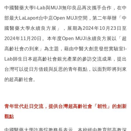
中國醫藥大學I-Lab與MUJI無印良品再次攜手合作，在中
部最大LaLaport台中店Open MUJI空間，第二年舉辦「中
國醫藥大學永續良方展」，展期為2024年10月23日至
2024年11月20日。本年度Open MUJI永續良方展以「超
高齡社會の到來」為主題，
藉由中醫大創意發想實驗室I-
Lab師生日本超高齡社會銀光產業的參訪交流成果，提出
台灣可以從日方借鏡與反思的青年觀點，
以面對即將到來
的超高齡社會。
青年世代赴日交流，提供台灣超高齡社會「韌性」的創新
觀點
中國醫藥大學許惠悰教務長表示，本校經由教育部高教深