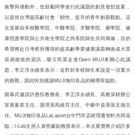
衝擊與感動外，也鼓勵同學進行
此議題的
創意發想提案，
以提供台灣超高齡社會「韌性」提升的青年創新觀點。
這
次策展由本校醫學院、中醫學院、牙醫學院、藥學院、健
康照護學院與公共衛生學院之跨系院師生共同籌備，目的
希望將赴日考察所獲得的超高齡專業健康議題轉換成大眾
容易接收的資訊，吸引民眾走進Open MUJI來關心此議
題，李正淳永續長表示：這對於本校師生來說是一項重大
的挑戰，因此特別感謝MUJI無印良品的輔導與協助。
開幕式邀請許惠悰教務長、李正淳永續長、高教深耕辦公
室黃蕙君主任、護理系馬維芬主任、中藥中資系張文德主
任、MUJI無印良品LaLaport台中門市店經理蕭智軒共同蒞
臨；I-Lab主持人袁明豪副教授表示，本次展覽將介紹許多