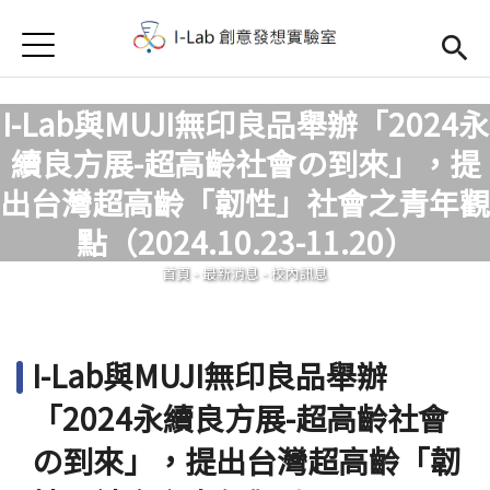
Jump to Main content
Jump to Navigation
首頁
首頁
I-Lab與MUJI無印良品舉辦「2024永
訊息公告
續良方展-超高齡社會の到來」，提
Open submenu (關於我們)
關於我們
出台灣超高齡「韌性」社會之青年觀
您在這裡
點（2024.10.23-11.20）
首頁
-
最新消息
-
校內訊息
I-Lab與MUJI無印良品舉辦
「2024永續良方展-超高齡社會
の到來」，提出台灣超高齡「韌