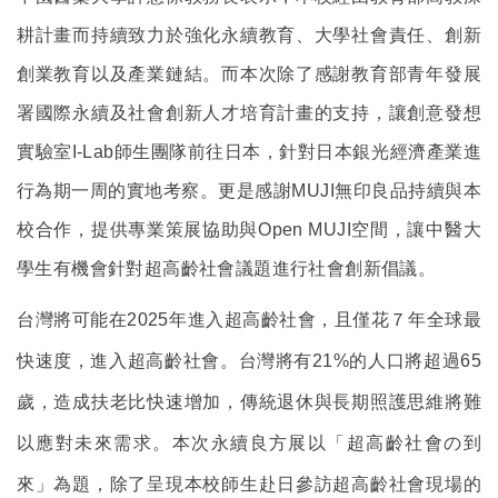
耕計畫而持續致力於強化永續教育、大學社會責任、創新
創業教育以及產業鏈結。而本次除了感謝教育部青年發展
署國際永續及社會創新人才培育計畫的支持，讓創意發想
實驗室I-Lab師生團隊前往日本，針對日本銀光經濟產業進
行為期一周的實地考察。更是感謝MUJI無印良品持續與本
校合作，提供專業策展協助與Open MUJI空間，讓中醫大
學生有機會針對超高齡社會議題進行社會創新倡議。
台灣將可能在2025年進入超高齡社會，
且僅花７年
全球最
快速度，進入超高齡社會。
台灣將有21%的人口將超過65
歲，
造成扶老比快速增加，傳統退休與長期照護思維將難
以應對未來需求。
本次永續良方展以「超高齡社會の到
來」為題，除了呈現本校師生赴日參訪超高齡社會現場的