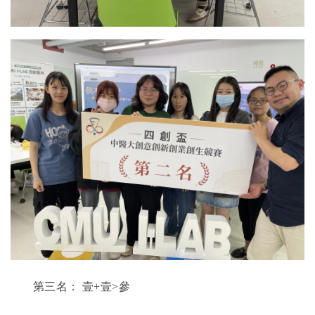
第三名：
壹
+
壹
>
參