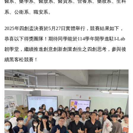
醫系、藥學系、醫放系、醫資系、營養系、藥妝系、生科
系、公衛系、職安系。
2025
年四創盃決賽於
5
月
27
日實體舉行，競賽結果如下，
恭喜以下得獎團隊！期待同學能於
114
學年開學進駐
I-Lab
韌學堂，繼續推進創意創新創業創生之四創思考，參與後
續黑客松競賽！