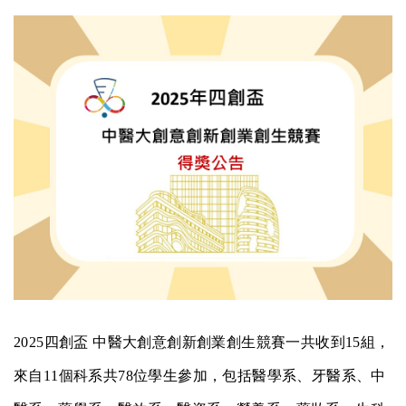
2025
四創盃
中醫大創意創新創業創生競賽一共收到
15
組，
來自
11
個科系共
78
位學生參加，包括醫學系、牙醫系、中