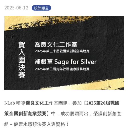
2025-06-12
校外訊息
I-Lab
輔導
喬良文化
工作室團隊，參加【
2025
第
20
屆戰國
策全國創新創業競賽
】中，成功脫穎而出，榮獲創新創意
組－健康永續類決賽入選資格！