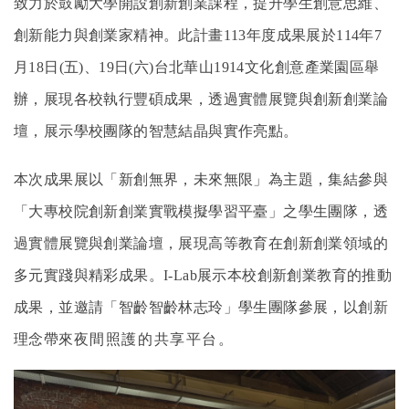
致力於鼓勵大學開設創新創業課程，提升學生創意思維、
創新能力與創業家精神。此計畫
113
年度成果展於
114
年
7
月
18
日
(
五
)
、
19
日
(
六
)
台北華山
1914
文化創意產業園區舉
辦，展現各校執行豐碩成果，透過實體展覽與創新創業論
壇，展示學校團隊的智慧結晶與實作亮點。
本次成果展以「新創無界，未來無限」為主題，集結參與
「大專校院創新創業實戰模擬學習平臺」之學生團隊，透
過實體展覽與創業論壇，展現高等教育在創新創業領域的
多元實踐與精彩成果。
I-Lab
展示本校創新創業教育的推動
成果，並邀請「智齡智齡林志玲」學生團隊參展，以創新
理念帶來
夜間照護的共享平台
。