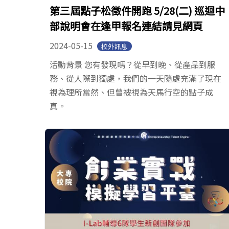
第三屆點子松徵件開跑 5/28(二) 巡迴中
部說明會在逢甲報名連結請見網頁
2024-05-15
校外訊息
活動背景 您有發現嗎？從早到晚、從產品到服
務、從人際到獨處，我們的一天隨處充滿了現在
視為理所當然、但曾被視為天馬行空的點子成
真。