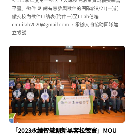
平臺」徵件 📆 請有意參與徵件的團隊於8/21(一)前
繳交校內徵件申請表(附件一)至I-Lab信箱
cmuilab2020@gmail.com ，承辦人將協助團隊建
立帳號
「2023永續智慧創新黑客松競賽」MOU