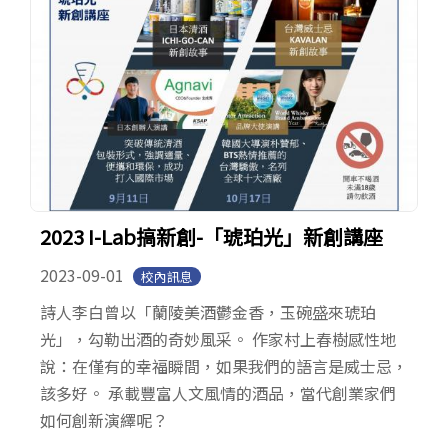
2023 I-Lab搞新創-「琥珀光」新創講座
2023-09-01
校內訊息
詩人李白曾以「蘭陵美酒鬱金香，玉碗盛來琥珀
光」，勾勒出酒的奇妙風采。 作家村上春樹感性地
說：在僅有的幸福瞬間，如果我們的語言是威士忌，
該多好。 承載豐富人文風情的酒品，當代創業家們
如何創新演繹呢？