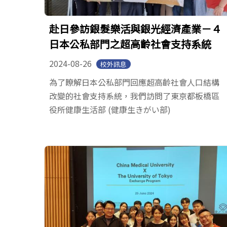
赴日參訪銀髮樂活與銀光經濟產業－４
日本公私部門之超高齡社會支持系統
2024-08-26
校外訊息
為了瞭解日本公私部門回應超高齡社會人口結構
改變的社會支持系統，我們訪問了東京都板橋區
役所健康生活部 (健康生きがい部)