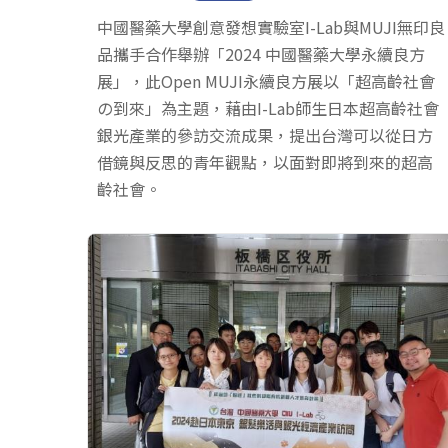
中國醫藥大學創意發想實驗室I-Lab與MUJI無印良
品攜手合作舉辦「2024 中國醫藥大學永續良方
展」，此Open MUJI永續良方展以「超高齡社會
の到來」為主題，藉由I-Lab師生日本超高齡社會
銀光產業的參訪交流成果，提出台灣可以從日方
借鏡與反思的青年觀點，以面對即將到來的超高
齡社會。